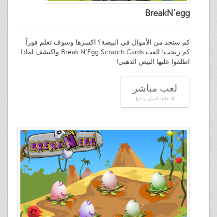
BreakN’egg
كم ستجد من الأموال في البيضة؟ اكسرها وسوف تعلم فوراً
كم ربحت! العب Break N’Egg Scratch Cards واكتشف لماذا
اطلقوا عليها البيض الذهبى!
لعب مباشر
(لا حاجة لعمل إيداع)