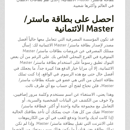
في العالم وأكثرها شعبية.
احصل على بطاقة ماستر/
Master الائتمانية
قد تكون المؤسسة المصرفية التي تتعامل معها حالياً أفضل
مصدر لإصدار بطاقة ماستر/ Master الائتمانية لك: إسأل
ممثلك المصرفي عن عروضات بطاقات ماستر/ Master
المتوفرة في الفرع المحلي الخاص بك. على الرغم من أن بعض
البنوك تطبق رسوماً على استخدام بطاقة ماستر/ Master
الائتمانية، إلا أن مزايا خيار الدفع هذا كبيرة جداً، ما يجعلك في
أفضل حال حتى مع هذه الرسوم. في الواقع، إذا كنت تملك
بطاقة ائتمان من التي هي عضو في شبكة بطاقات ماستر/
Master، فلن تحتاج لفتح أي حساب مع أي طرف ثالث.
وهذا يعني، الاستغناء عن اسم مستخدم وكلمة مرور إضافيين،
ولا خوف من الكشف عن البيانات الشخصية والسرية، أو
التعامل مع مجموعة مالية واحدة أو أكثر: فبطاقة ماستر/
Master تقيك من كل هذا، حيث يمكنك أن تأخذ بطاقتك الحالية
(إذا كانت لديك واحدة) وتدفع للعب في أي من الكازينوهات
على الانترنت التي تقبل ببطاقة ماستر/ Master. وإذا لم تكن
تملك بطاقة بعد، فنادراً ما يكون هناك سبب يمنعك من الحصول