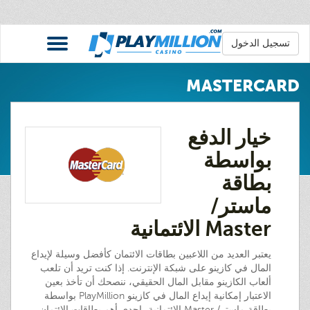
تسجيل الدخول
MASTERCARD
خيار الدفع
بواسطة
بطاقة
ماستر/
Master الائتمانية
يعتبر العديد من اللاعبين بطاقات الائتمان كأفضل وسيلة لإيداع
المال في كازينو على شبكة الإنترنت. إذا كنت تريد أن تلعب
ألعاب الكازينو مقابل المال الحقيقي، ننصحك أن تأخذ بعين
الاعتبار إمكانية إيداع المال في كازينو PlayMillion بواسطة
بطاقة ماستر/ Master الائتمانية، إحدى أهم بطاقات الائتمان