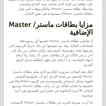
على بطاقة من البنك الذي تتعامل معه. الايداع والسحب
بواسطة بطاقة ماستر/ Master (والكازينوهات التي تقبل
ببطاقة ماستر/ Master) مسموحة في بعض البلدان.
مزايا بطاقات ماستر/ Master
الإضافية
لا تتقاضى بطاقة ماستر/ Master لنفسها أي رسوم لقاء
المعاملات المالية. وقد يتم تعويضها عن ذلك جزئياً بالرسوم التي
تفرضها عليك مؤسستك المصرفية، والتي تختلف من بنك إلى
آخر. يرجى التأكد من أن بطاقتك تحمل 16 رقماً، و4 أرقام
لانتهاء الصلاحية، و 3 أرقام على ظهر البطاقة تحمل الرقم
السري.
فكل هذه البيانات ضرورية للكازينو الذي يقبل ببطاقة ماستر/
Master للتحقق من صحة الإيداع. كما أن تكنولوجيا التشفير
القوية بشكل استثنائي والمستخدمة في كازينو PlayMillion هي
بالضبط ما تحتاجه للتأكد من أن بيانات بطاقة Master (وجميع
البيانات الأخرى) المكتوبة في قسم أمين الصندوق هي آمنة
ومحمية.
إذا أردت معرفة المزيد عن بطاقات ماستر/ Master الائتمانية،