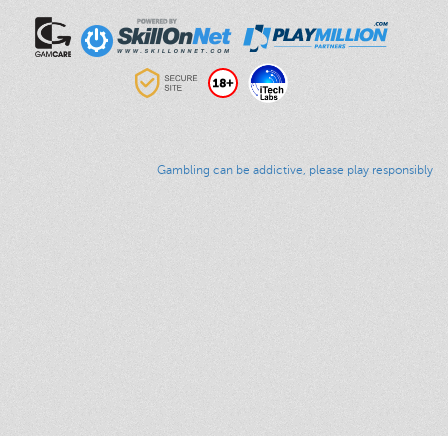
Gambling can be addictive, please play responsibly
الرئيسية
العاب الكازينو
عروض
مقر الاشخاص المهمة VIP
وسائل السحب والإيداع
Responsible Gaming
نهج الخصوصيّة
الشروط والأحكام