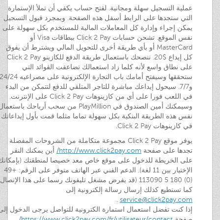
عملية التسجيل سهلة ومجانية. لفتح حساب يكفي أن تملأ الإستمارة
التي ستجدها على الرابط أسفل هذه الصفحة. وبمجرد قبول التسجيل
يمكن إجراء وإدارة كل المعاملات المالية للمستخدم بكل سهولة على
نفس الموقع. تشحن حسابات Click 2 Pay ببطاقات Visa أو
MasterCard أو بأي طريقة أخرى للتحويل المالي ويشترط أن يفوق
كل إيداع $20. ننصحك باستعمال طريقة الدفع للكازينو Click 2 Pay
على نطاق واسع لأنه كلما زاد استعمالك تضاعفت الفوائد التي
ستحققها وسيفتح أمامك باب التجارة الإلكترونية على مصراعيه 4/24
و7/7. سيحول إيداعك مباشرة للتاجر المتلقي للدفع لتتمكن من البدء
في اللعب فورا على أي من كازينوهات Click 2 Pay على الإنترنت.
وسيمكنك أمين الصندوق في PlayMillion من سحب أرباحك باستعما
نفس هذه الطريقة البنكية بكل سهولة تماما مثلما قمت بأول إيداعاتك
في كازينوهات Click 2 Pay.
يوفر موقع Click 2 Pay مجموعة متكاملة من الشروحات المفصلة
تجدها على صفحة
http://www.click2pay.com/
أين يمكنك النقر
على الخريطة للدخول على موقع خاص معد خصيصا لمنطقتك (بإمكانك
الإختيار بين 11 لغة). الدعم الفني عبر الهاتف متوفر على الرقم: +49
(0) 180 5 113090 (قد يفرض مشغل تليفونك رسما على هذا الإتصال)
كما تستطيع كذلك إرسال رسالة إلكترونية إلى
.
service@click2pay.com
إذا كنت تفضل استعمال استمارة الكترونية للتواصل يرجى الدخول إلى
صفحة
https://www.click2pay.com/fr/utilisateur/contact/