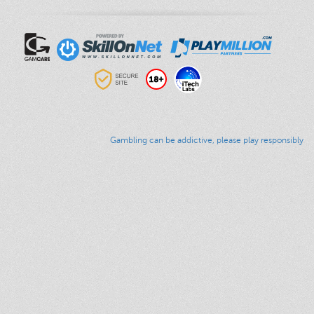
Gambling can be addictive, please play responsibly
الرئيسية
العاب الكازينو
عروض
مقر الاشخاص المهمة VIP
وسائل السحب والإيداع
Responsible Gaming
نهج الخصوصيّة
الشروط والأحكام