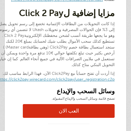
مزايا إضافية لClick 2 Pay
إذا كانت التحويلات من البطاقات الإئتمانية تخضع إلى رسم تحويل يصل
إلى 3% فإن الحوالات المصرفية و تحويلات Ukash لا تتضمن أي رسو
وهو ما يجعها طريقة أنسب لشحن محفظتك الإلكترونيةClick 2 Pay .
تستطيع كذلك سحب الأموال بطلب شيك لحسابك بمبلغ €20 لكنك
ستجد استعمال بطاقة خصم Click2Pay (وهي بطاقةMaster card) )
أرخص بكثير حيث تبلغ تكلفتها حوالي €10 تدفع مرة واحدة ويمكن أن
تستعمل في ملايين الصرافات الآلية في جميع أنحاء العالم. كما إن خيار
التحويل البنكي متاح كذلك.
إذا أردت أن تفتح حساباً مع Click2Pay الآن، فهذا الرابط مناسب لك:
ttps://click2pay.wirecard.com/click2pay/user_registration.c2p
وسائل السحب والإيداع
تصفح قائمة وسائل السحب والإيداع المقبولة.
العب الان