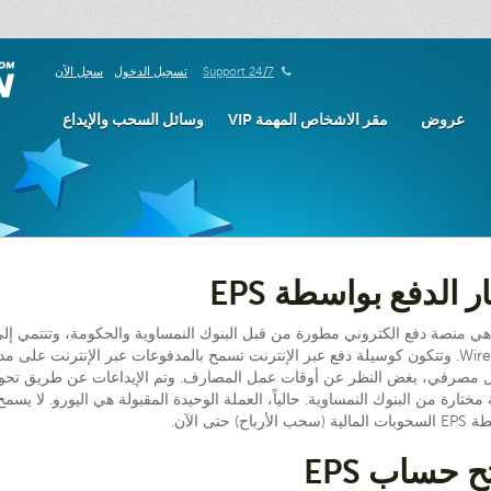
24/7 Support
تسجيل الدخول
سجل الآن
عروض
مقر الاشخاص المهمة VIP
وسائل السحب والإيداع
ر الدفع بواسطة EPS
EP هي منصة دفع الكتروني مطورة من قبل البنوك النمساوية والحكومة، وتنتمي إ
Wirecard. وتتكون كوسيلة دفع عبر الإنترنت تسمح بالمدفوعات عبر الإنترنت على 
 مصرفي، بغض النظر عن أوقات عمل المصارف. وتم الإيداعات عن طريق تحوي
 مختارة من البنوك النمساوية. حالياً، العملة الوحيدة المقبولة هي اليورو. لا يسمح
سحب الأرباح) حتى الآن.
ح حساب EPS