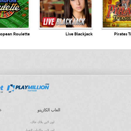
ay Now
Play Now
Play 
opean Roulette
Live Blackjack
Pirates 
العاب الكازينو
ع
اون لاين بلاك جاك،
اون لاين ماكينات القمار