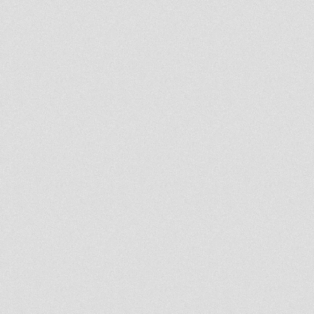
الرئيسية
العاب الكازينو
عروض
مقر الاشخاص المهمة VIP
وسائل السحب والإيداع
Responsible Gaming
نهج الخصوصيّة