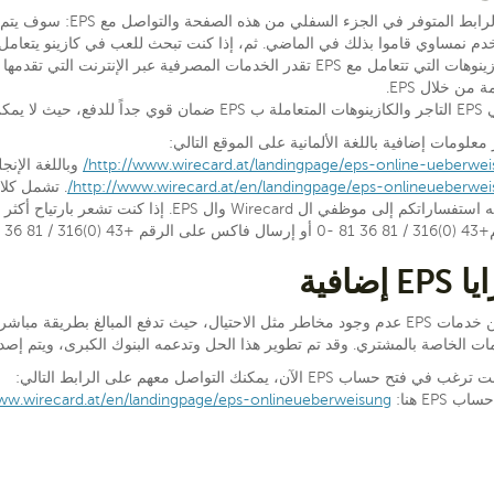
ة من خلال EPS.
مكن إلغاء تحويل أموال EPS.
 معلومات إضافية باللغة الألمانية على الموقع التالي:
http://www.wirecard.at/landingpage/eps-online-ueberwei
وباللغة الإنجل
http://www.wirecard.at/en/landingpage/eps-onlineueberwei
. تشمل كلا
لتوجيه استفساراتكم إلى موظفي ال Wirecard و
+43 (0)316 / 81 36 81 -20.
EP إضافية
تضمن خدمات EPS عدم وجود مخاطر مثل الاحتيال، حيث تدفع المبالغ بطريق
ات الخاصة بالمشتري. وقد تم تطوير هذا الحل وتدعمه البنوك الكبرى، ويتم إصدا
 في فتح حساب EPS الآن، يمكنك التواصل معهم على الرابط التالي:
ب EPS هنا:
ww.wirecard.at/en/landingpage/eps-onlineueberweisung/