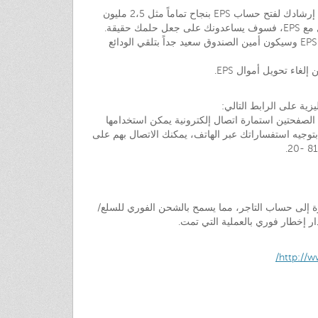
اتبع الرابط المتوفر في الجزء السفلي من هذه الصفحة والتواصل مع EPS: سوف يتم إرشادك لفتح حساب EPS بنجاح تماماً مثل 2،5 مليون
مستخدم نمساوي قاموا بذلك في الماضي. ثم، إذا كنت تبحث للعب في كازينو يتعامل مع EPS، فسوف يساعدونك على جعل حلمك حقيقة.
فالكازينوهات التي تتعامل مع EPS تقدر الخدمات المصرفية عبر الإنترنت التي تقدمها EPS وسيكون أمين الصندوق سعيد جداً بتلقي الودائع
يزية على الرابط التالي:
 الصفحتين استمارة اتصال إلكترونية يمكن استخدامها
ال EPS. إذا كنت تشعر بارتياح أكثر بتوجيه استفساراتك عبر الهاتف، يمكنك الاتصال بهم على
ة مباشرة إلى حساب التاجر، مما يسمح بالشحن الفوري للسلع/
ر إخطار فوري بالعملية التي تمت.
http://w