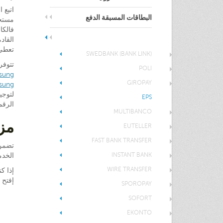
البطاقات المسبقة الدفع
التحويل المصرفي
القادم
تعطي EPS التاجر والكازينوهات المتعاملة ب EPS ضمان قوي جداً للدفع، حيث لا ي
SWEDBANK (BANK LINK)
تتوفر
POLI
sung/
GIROPAY
sung/
EPS
الرقم+43 (0)316 / 81 36 81 -0 أو إرسال فاكس على الرقم 
MULTIBANCO
مزايا S
EUTELLER
FAST BANK TRANSFER
INSTANT BANK
الخدم
WIRE TRANSFER
إذا كنت ترغب
إفتح حسا
SPOROPAY
SOFORT
EKONTO