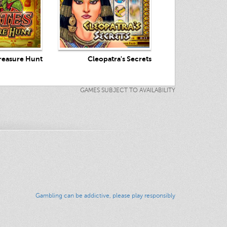
Now
Play Now
Play No
Treasure Hunt
Cleopatra's Secrets
Jacks
GAMES SUBJECT TO AVAILABILITY
Gambling can be addictive, please play responsibly