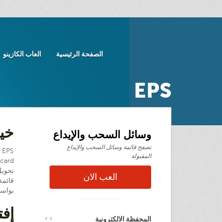
الصفحة الرئيسية
العاب الكازينو
EPS
خيا
وسائل السحب والإيداع
تصفح قائمة وسائل السحب والإيداع
S
المقبولة.
تحويل
العب الان
قائمة
بواسطة EPS السحوبات المالية (
إفت
المحفظة الالكترونية