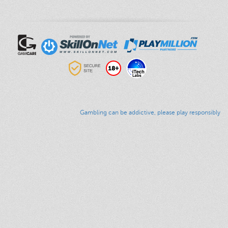
Gambling can be addictive, please play responsibly
الرئيسية
العاب الكازينو
عروض
مقر الاشخاص المهمة VIP
وسائل السحب والإيداع
Responsible Gaming
نهج الخصوصيّة