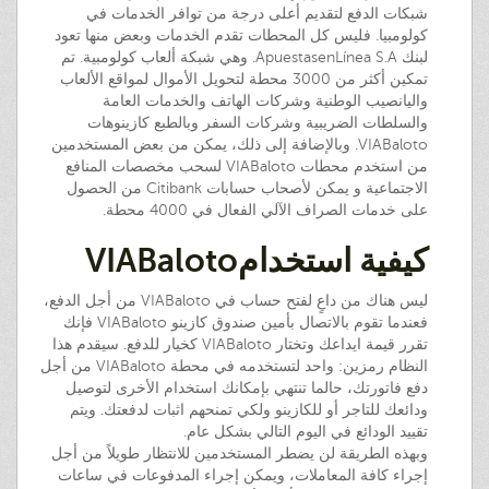
شبكات الدفع لتقديم أعلى درجة من توافر الخدمات في
كولومبيا. فليس كل المحطات تقدم الخدمات وبعض منها تعود
لبنك ApuestasenLínea S.A. وهي شبكة ألعاب كولومبية. تم
تمكين أكثر من 3000 محطة لتحويل الأموال لمواقع الألعاب
واليانصيب الوطنية وشركات الهاتف والخدمات العامة
والسلطات الضريبية وشركات السفر وبالطبع كازينوهات
VIABaloto. وبالإضافة إلى ذلك، يمكن من بعض المستخدمين
من استخدم محطات VIABaloto لسحب مخصصات المنافع
الاجتماعية و يمكن لأصحاب حسابات Citibank من الحصول
على خدمات الصراف الآلي الفعال في 4000 محطة.
كيفية استخدامVIABaloto
ليس هناك من داعٍ لفتح حساب في VIABaloto من أجل الدفع،
فعندما تقوم بالاتصال بأمين صندوق كازينو VIABaloto فإنك
تقرر قيمة ايداعك وتختار VIABaloto كخيار للدفع. سيقدم هذا
النظام رمزين: واحد لتستخدمه في محطة VIABaloto من أجل
دفع فاتورتك، حالما تنتهي بإمكانك استخدام الأخرى لتوصيل
ودائعك للتاجر أو للكازينو ولكي تمنحهم اثبات لدفعتك. ويتم
تقييد الودائع في اليوم التالي بشكل عام.
وبهذه الطريقة لن يضطر المستخدمين للانتظار طويلاً من أجل
إجراء كافة المعاملات، ويمكن إجراء المدفوعات في ساعات