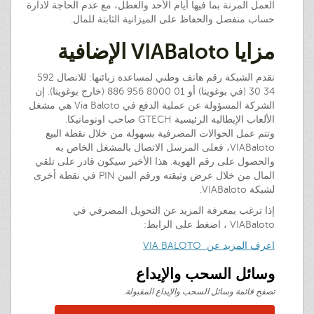
العمل المرنة بما فيها أيام الأحد والعطل، مع عدم الحاجة لادارة
حساب منفصل والحفاظ على الميزانية الثابتة للمال.
مزايا VIABaloto الإضافية
تقدم الشبكة رقم هاتف وطني لمساعدة زبائنها: للاتصال 592
34 30 (في بوغويتا) أو 01 8000 956 886 (خارج بوغويتا). إن
الشركة المسؤولة عن عملية الدفع في Via Baloto هي مشغل
الألعاب الإيطالية الرئيسية GTECH صاحب اوتوماتيكا.
وتتم عمل الحوالات المصرفية بسهولة من خلال نقطة البيع
VIABaloto، فعلى المرسل الاتصال بالمشغل الخاص به
والحصول على رقم الهوية. هذا الأخير سيكون قادر على تلقي
المال من خلال عرض وثيقته ورقم البين PIN في نقطة أخرى
لشبكة VIABaloto.
إذا ترغب بمعرفة المزيد عن التحويل المصرفي في
VIABaloto ، اضغط على الرابط:
اعرف المزيد عن VIA BALOTO
وسائل السحب والإيداع
تصفح قائمة وسائل السحب والإيداع المقبولة.